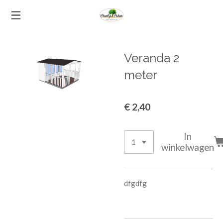
Ga
direct
naar
de
Veranda 2
hoofdinhoud
meter
€ 2,40
In
winkelwagen
dfgdfg