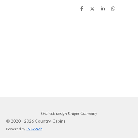
D
D
S
D
e
e
h
e
l
e
a
l
e
l
r
e
n
e
n
Grafisch design Krijger Company
© 2020 - 2026 Country-Cabins
Powered by
JouwWeb