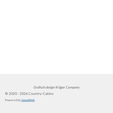
e
l
r
e
n
e
n
Grafisch design Krijger Company
© 2020 - 2026 Country-Cabins
Powered by
JouwWeb