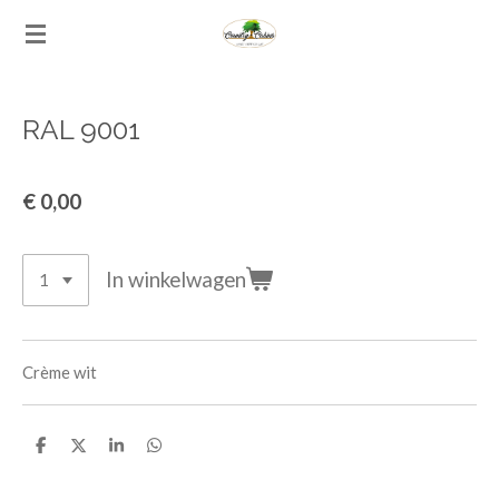
Ga
direct
naar
de
RAL 9001
hoofdinhoud
€ 0,00
In winkelwagen
Crème wit
D
D
S
D
e
e
h
e
l
e
a
l